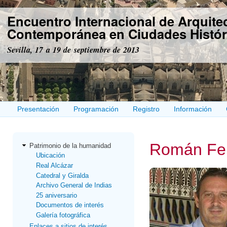
Pas
Encuentro Internacional de Arquite
con
prin
Contemporánea en Ciudades Histór
Sevilla, 17 a 19 de septiembre de 2013
Presentación
Programación
Registro
Información
Román Fe
Patrimonio de la humanidad
Ubicación
Real Alcázar
Catedral y Giralda
Archivo General de Indias
25 aniversario
Documentos de interés
Galería fotográfica
Enlaces a sitios de interés