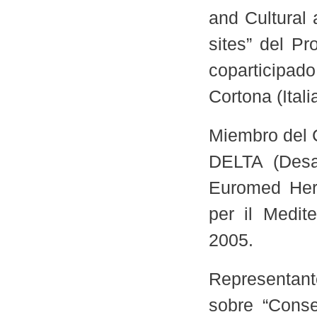
and Cultural
sites” del P
coparticipad
Cortona (Ital
Miembro del C
DELTA (Desar
Euromed Herit
per il Medit
2005.
Representant
sobre “Conse