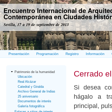
Pas
Encuentro Internacional de Arquite
con
prin
Contemporánea en Ciudades Histór
Sevilla, 17 a 19 de septiembre de 2013
Presentación
Programación
Registro
Información
Cerrado el
Patrimonio de la humanidad
Ubicación
Real Alcázar
Si desea con
Catedral y Giralda
Archivo General de Indias
hágalo a tr
25 aniversario
Documentos de interés
principal, pu
Galería fotográfica
Enlaces a sitios de interés