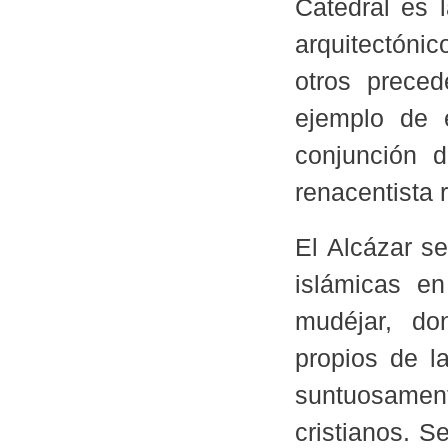
Catedral es 
arquitectónic
otros prece
ejemplo de e
conjunción 
renacentista
El Alcázar s
islámicas e
mudéjar, do
propios de la
suntuosame
cristianos. S