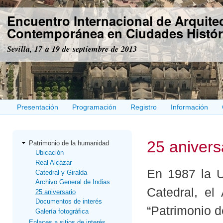
Pas
Encuentro Internacional de Arquite
con
prin
Contemporánea en Ciudades Histór
Sevilla, 17 a 19 de septiembre de 2013
Presentación
Programación
Registro
Información
25 anivers
Patrimonio de la humanidad
Ubicación
Real Alcázar
En 1987 la U
Catedral y Giralda
Archivo General de Indias
Catedral, el
25 aniversario
Documentos de interés
“Patrimonio d
Galería fotográfica
Enlaces a sitios de interés