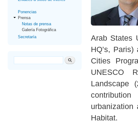
Ponencias
Prensa
Notas de prensa
Galería Fotográfica
Arab States 
Secretaría
HQ’s, Paris) 
Formulario de búsqueda
Buscar
Cities Progr
UNESCO Re
Landscape (
contributi
urbanization
Habitat.