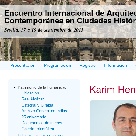
Pas
Encuentro Internacional de Arquite
con
prin
Contemporánea en Ciudades Histór
Sevilla, 17 a 19 de septiembre de 2013
Presentación
Programación
Registro
Información
Karim Hend
Patrimonio de la humanidad
Ubicación
Real Alcázar
Catedral y Giralda
Archivo General de Indias
25 aniversario
Documentos de interés
Galería fotográfica
Enlaces a sitios de interés