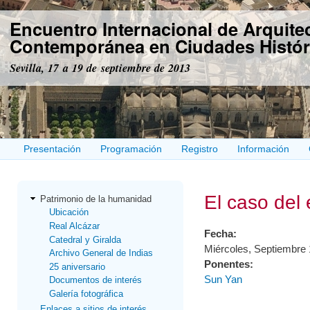
Pas
Encuentro Internacional de Arquite
con
prin
Contemporánea en Ciudades Histór
Sevilla, 17 a 19 de septiembre de 2013
Presentación
Programación
Registro
Información
El caso del 
Patrimonio de la humanidad
Ubicación
Real Alcázar
Fecha:
Catedral y Giralda
Miércoles, Septiembre 
Archivo General de Indias
Ponentes:
25 aniversario
Sun Yan
Documentos de interés
Galería fotográfica
Enlaces a sitios de interés